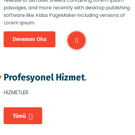
release of Letraset sheets containing Lorem Ipsum
passages, and more recently with desktop publishing
software like Aldus PageMaker including versions of
Lorem Ipsum.
Devamını Oku
Profesyonel Hizmet
.
HİZMETLER
Tümü